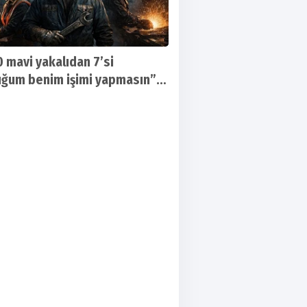
0 mavi yakalıdan 7’si
ğum benim işimi yapmasın”
!