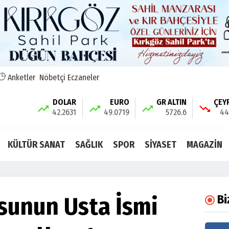
Anketler
Nöbetçi Eczaneler
DOLAR
EURO
GR ALTIN
ÇEY
42.2631
49.0719
5726.6
44
KÜLTÜR SANAT
SAĞLIK
SPOR
SİYASET
MAGAZİN
osunun Usta İsmi
Bi