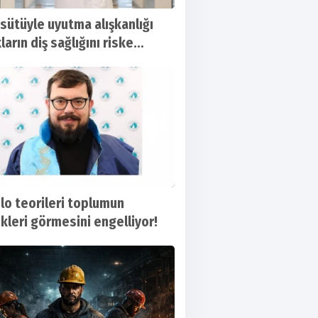
sütüyle uyutma alışkanlığı
arın diş sağlığını riske
ir!
o teorileri toplumun
kleri görmesini engelliyor!