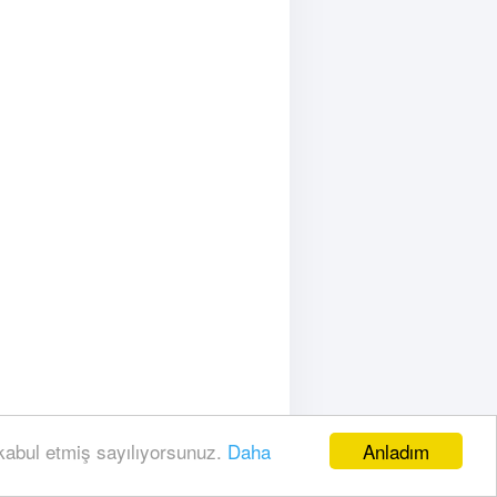
emi!
Anladım
 kabul etmiş sayılıyorsunuz.
Daha