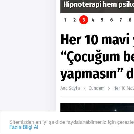
Hipnoterapi hem psikolo
1
2
3
4
5
6
7
8
Her 10 mavi 
“Çocuğum be
yapmasın” d
Ana Sayfa
Gündem
Her 10 Mav
Sitemizden en iyi şekilde faydalanabilmeniz için çerezle
Fazla Bilgi Al