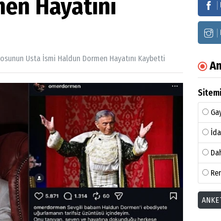
en Hayatını
rosunun Usta İsmi Haldun Dormen Hayatını Kaybetti
An
Sitemi
Gay
İda
Dah
Ren
ANKE