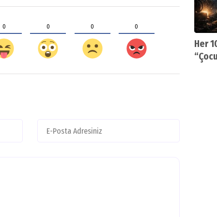
0
0
0
0
Her 1
“Çocu
diyor