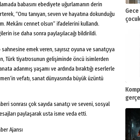
lamada babasını ebediyete uğurlamanın derin
Gece 
irterek, “Onu tanıyan, seven ve hayatına dokunduğu
çocukl
m. Mekânı cennet olsun” ifadelerini kullandı.
atabil
ilerin ise daha sonra paylaşılacağı bildirildi.
o sahnesine emek veren, sayısız oyuna ve sanatçıya
, Türk tiyatrosunun gelişiminde öncü isimlerden
 Sanata adanmış yaşamı ve ardında bıraktığı eserlerle
rmen’in vefatı, sanat dünyasında büyük üzüntü
Kompl
gerçe
eri sonrası çok sayıda sanatçı ve seveni, sosyal
ajları paylaşarak usta isme veda etti.
ber Ajansı