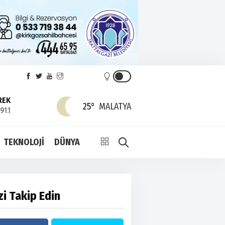
REK
25°
MALATYA
91.1
TEKNOLOJİ
DÜNYA
zi Takip Edin