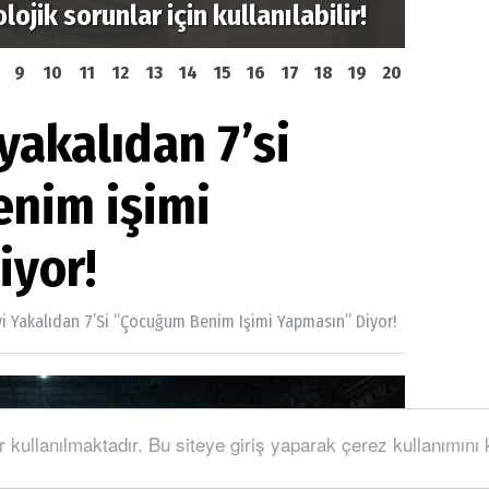
jik sorunlar için kullanılabilir!
Probl
9
10
11
12
13
14
15
16
17
18
19
20
yakalıdan 7’si
nim işimi
iyor!
i Yakalıdan 7’si “Çocuğum Benim Işimi Yapmasın” Diyor!
r kullanılmaktadır. Bu siteye giriş yaparak çerez kullanımını