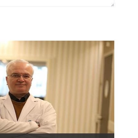
Kök Hü