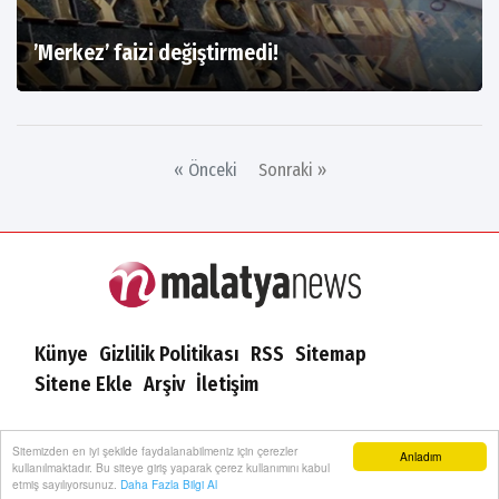
’Merkez’ faizi değiştirmedi!
« Önceki
Sonraki »
Künye
Gizlilik Politikası
RSS
Sitemap
Sitene Ekle
Arşiv
İletişim
Sitemizden en iyi şekilde faydalanabilmeniz için çerezler
Anladım
Malatya News I Malatya Haber | Yazılım:
Onemsoft
kullanılmaktadır. Bu siteye giriş yaparak çerez kullanımını kabul
etmiş sayılıyorsunuz.
Daha Fazla Bilgi Al