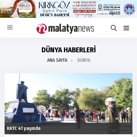
DÜNYA HABERLERİ
ANA SAYFA
DÜNYA
F-35 sorunu Trump’la çözülebilecek mi?
E