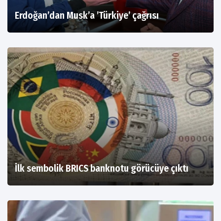
Erdoğan’dan Musk’a ’Türkiye’ çağrısı
İlk sembolik BRICS banknotu görücüye çıktı