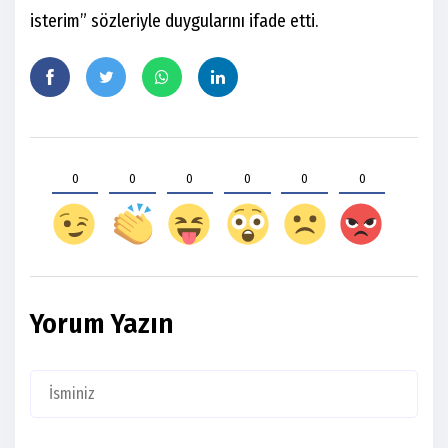
isterim” sözleriyle duygularını ifade etti.
0
0
0
0
0
0
Yorum Yazın