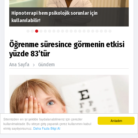
Hipnoterapi hem psikolojik sorunlar için
Kök
kullanılabilir!
Pro
Öğrenme süresince görmenin etkisi
yüzde 83’tür
Ana Sayfa
Gündem
Sitemizden en iyi şekilde faydalanabilmeniz için çerezler
Anladım
kullanılmaktadır. Bu siteye giriş yaparak çerez kullanımını kabul
etmiş sayılıyorsunuz.
Daha Fazla Bilgi Al