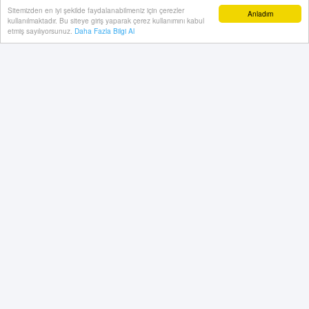
Sitemizden en iyi şekilde faydalanabilmeniz için çerezler
Anladım
kullanılmaktadır. Bu siteye giriş yaparak çerez kullanımını kabul
etmiş sayılıyorsunuz.
Daha Fazla Bilgi Al
Türk tiyatrosunun duayen isimlerinden Haldun Dormen
hayatını kaybetti. Acı haber, oğlu Ömer Dormen
tarafından sosyal medya üzerinden yapılan paylaşımla
duyuruldu.
21 Ocak, 2026, Çarşamba 20:47
Abone ol
Türk tiyatrosunun duayen isimlerinden
Haldun
Dormen
hayatını kaybetti. Acı haber, oğlu Ömer