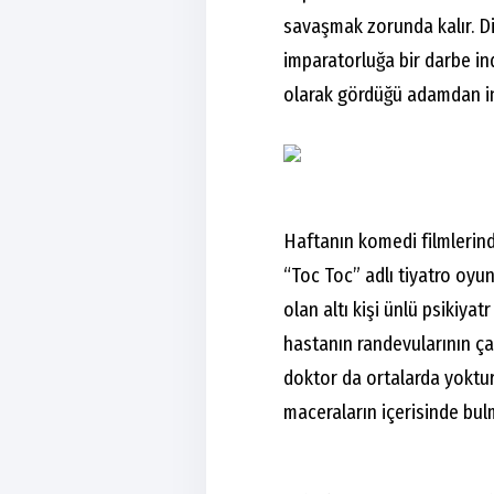
savaşmak zorunda kalır. D
imparatorluğa bir darbe i
olarak gördüğü adamdan in
Haftanın komedi filmleri
“Toc Toc” adlı tiyatro oy
olan altı kişi ünlü psikiya
hastanın randevularının ça
doktor da ortalarda yoktur
maceraların içerisinde bu