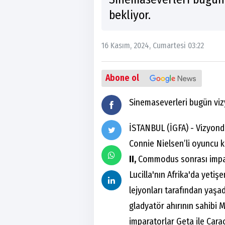
bekliyor.
16 Kasım, 2024, Cumartesi 03:22
Abone ol
Sinemaseverleri bugün vizy
İSTANBUL (İGFA) - Vizyonda
Connie Nielsen’li oyuncu k
II,
Commodus sonrası impar
Lucilla'nın Afrika'da yeti
lejyonları tarafından yaşad
gladyatör ahırının sahibi Ma
imparatorlar Geta ile Carac