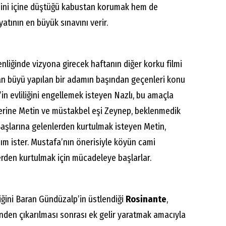
esini içine düştüğü kabustan korumak hem de
atının en büyük sınavını verir.
liğinde vizyona girecek haftanın diğer korku filmi
ndan büyü yapılan bir adamın başından geçenleri konu
’in evliliğini engellemek isteyen Nazlı, bu amaçla
zerine Metin ve müstakbel eşi Zeynep, beklenmedik
aşlarına gelenlerden kurtulmak isteyen Metin,
m ister. Mustafa’nın önerisiyle köyün cami
erden kurtulmak için mücadeleye başlarlar.
iğini Baran Gündüzalp’in üstlendiği
Rosinante
,
inden çıkarılması sonrası ek gelir yaratmak amacıyla