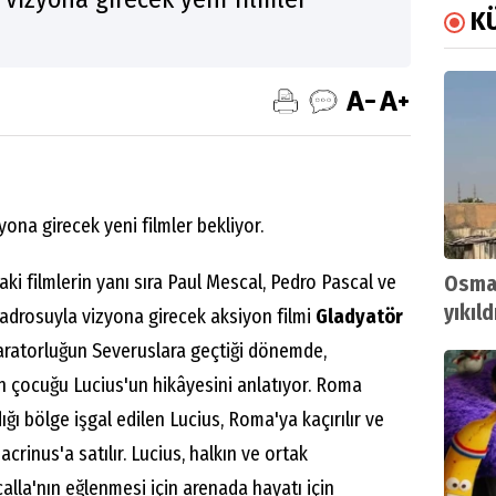
K
ona girecek yeni filmler bekliyor.
ki filmlerin yanı sıra Paul Mescal, Pedro Pascal ve
Osman
yıkıld
adrosuyla vizyona girecek aksiyon filmi
Gladyatör
atorluğun Severuslara geçtiği dönemde,
şen çocuğu Lucius'un hikâyesini anlatıyor. Roma
ığı bölge işgal edilen Lucius, Roma'ya kaçırılır ve
crinus'a satılır. Lucius, halkın ve ortak
alla'nın eğlenmesi için arenada hayatı için