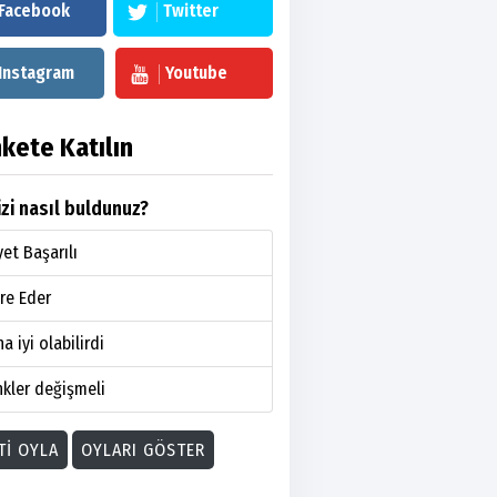
Facebook
Twitter
Instagram
Youtube
kete Katılın
zi nasıl buldunuz?
et Başarılı
re Eder
a iyi olabilirdi
kler değişmeli
TI OYLA
OYLARI GÖSTER