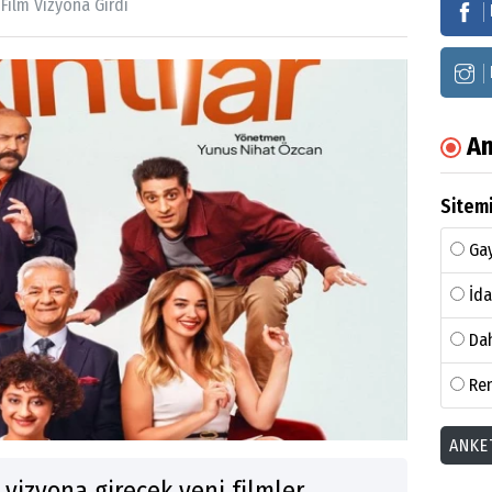
 Film Vizyona Girdi
An
Sitemi
Gay
İda
Dah
Ren
ANKE
vizyona girecek yeni filmler