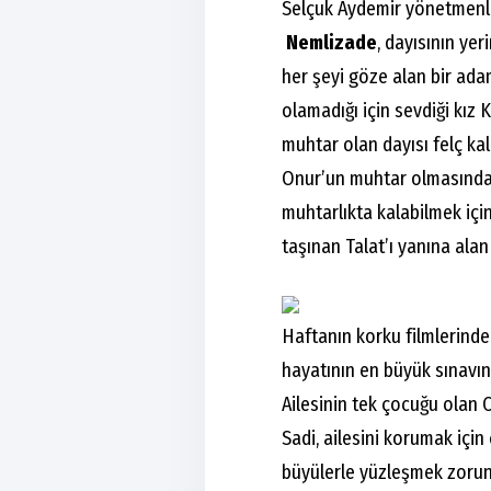
Selçuk Aydemir yönetmenli
Nemlizade
, dayısının ye
her şeyi göze alan bir ada
olamadığı için sevdiği kız
muhtar olan dayısı felç ka
Onur’un muhtar olmasında
muhtarlıkta kalabilmek için
taşınan Talat’ı yanına ala
Haftanın korku filmlerind
hayatının en büyük sınavın
Ailesinin tek çocuğu olan C
Sadi, ailesini korumak için
büyülerle yüzleşmek zorund