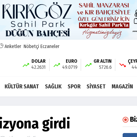
Anketler
Nöbetçi Eczaneler
DOLAR
EURO
GR ALTIN
ÇEY
42.2631
49.0719
5726.6
44
KÜLTÜR SANAT
SAĞLIK
SPOR
SİYASET
MAGAZİN
vizyona girdi
Bi