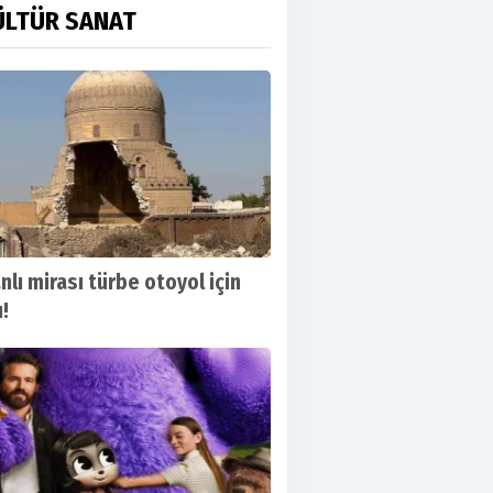
ÜLTÜR SANAT
lı mirası türbe otoyol için
ı!