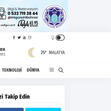
REK
25°
MALATYA
91.1
TEKNOLOJİ
DÜNYA
zi Takip Edin