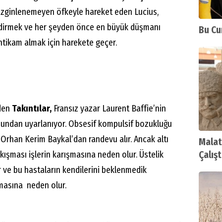
izginlenemeyen öfkeyle hareket eden Lucius,
ndirmek ve her şeyden önce en büyük düşmanı
Bu Cu
tikam almak için harekete geçer.
nden
Takıntılar,
Fransız yazar Laurent Baffie’nin
unundan uyarlanıyor. Obsesif kompulsif bozukluğu
tr Orhan Kerim Baykal’dan randevu alır. Ancak altı
Malat
kışması işlerin karışmasına neden olur. Üstelik
Çalışt
 ve bu hastaların kendilerini beklenmedik
lmasına neden olur.