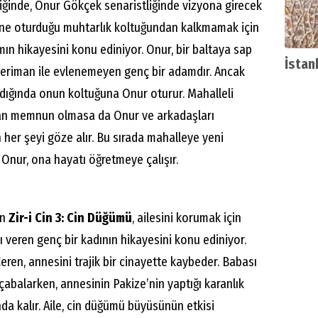
ğinde, Onur Gökçek senaristliğinde vizyona girecek
rine oturduğu muhtarlık koltuğundan kalkmamak için
mın hikayesini konu ediniyor. Onur, bir baltaya sap
İstan
 Keriman ile evlenemeyen genç bir adamdır. Ancak
ldığında onun koltuğuna Onur oturur. Mahalleli
n memnun olmasa da Onur ve arkadaşları
 her şeyi göze alır. Bu sırada mahalleye yeni
n Onur, ona hayatı öğretmeye çalışır.
en
Zir-i Cin 3: Cin Düğümü
, ailesini korumak için
ı veren genç bir kadının hikayesini konu ediniyor.
eren, annesini trajik bir cinayette kaybeder. Babası
 çabalarken, annesinin Pakize’nin yaptığı karanlık
a kalır. Aile, cin düğümü büyüsünün etkisi